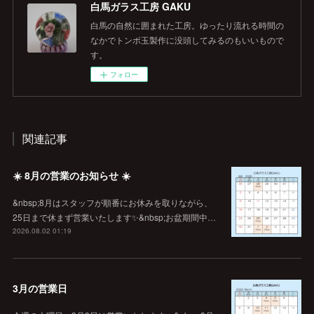
白馬ガラス工房 GAKU
白馬の自然に囲まれた工房。ゆったり流れる時間の
なかでトンボ玉製作に没頭してみるのもいいもので
す。
フォロー
関連記事
☀️ 8月の営業のお知らせ ☀️
&nbsp;8月はスタッフが順番にお休みを取りながら、
25日まで休まず営業いたします✨&nbsp;お盆期間中…
2026.08.02 01:19
3月の営業日