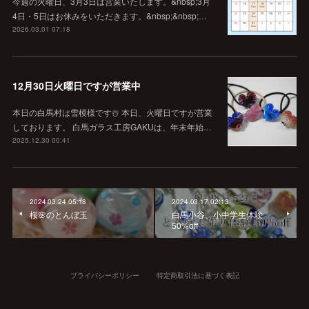
今週の火曜日、3月3日は営業いたします。&nbsp;3月
4日・5日はお休みをいただきます。&nbsp;&nbsp;…
2026.03.01 07:18
12月30日火曜日ですが営業中
本日の白馬村は雪模様です☃️ 本日、火曜日ですが営業
しております。 白馬ガラス工房GAKUは、年末年始…
2025.12.30 00:41
2024.03.24 05:18
2024.03.17 02:13
桜🌸のとんぼ玉
白馬小谷、小中学生体験
50%off
プライバシーポリシー
特定商取引法に基づく表記