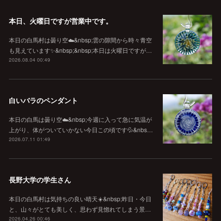
本日、火曜日ですが営業中です。
本日の白馬村は曇り空☁️&nbsp;雲の隙間から時々青空
も見えています✨&nbsp;&nbsp;本日は火曜日ですが…
2026.08.04 00:49
白いバラのペンダント
本日の白馬は曇り空☁️&nbsp;今週に入って急に気温が
上がり、体がついていかない今日この頃です💦&nbs…
2026.07.11 01:49
長野大学の学生さん
本日の白馬村は気持ちの良い晴天☀️&nbsp;昨日・今日
と、山々がとても美しく、思わず見惚れてしまう景…
2026.04.26 00:46