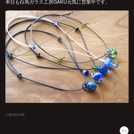
本日も白馬ガラス工房GAKU元気に営業中です。
工房日記
(
159
)