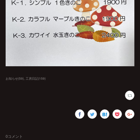
お知らせ
(
59
)
工房日記
(
159
)
0
コメント