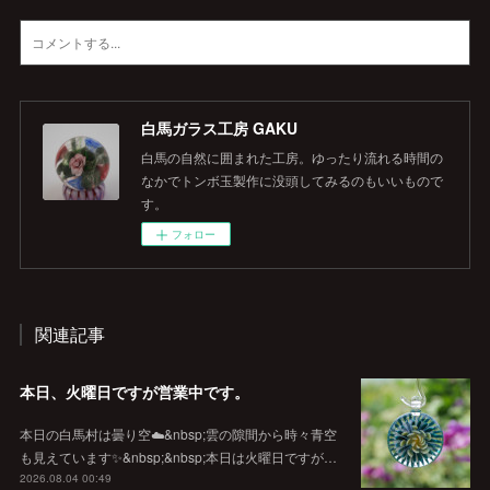
白馬ガラス工房 GAKU
白馬の自然に囲まれた工房。ゆったり流れる時間の
なかでトンボ玉製作に没頭してみるのもいいもので
す。
フォロー
関連記事
本日、火曜日ですが営業中です。
本日の白馬村は曇り空☁️&nbsp;雲の隙間から時々青空
も見えています✨&nbsp;&nbsp;本日は火曜日ですが…
2026.08.04 00:49