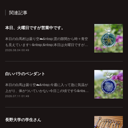
関連記事
本日、火曜日ですが営業中です。
本日の白馬村は曇り空☁️&nbsp;雲の隙間から時々青空
も見えています✨&nbsp;&nbsp;本日は火曜日ですが…
2026.08.04 00:49
白いバラのペンダント
本日の白馬は曇り空☁️&nbsp;今週に入って急に気温が
上がり、体がついていかない今日この頃です💦&nbs…
2026.07.11 01:49
長野大学の学生さん