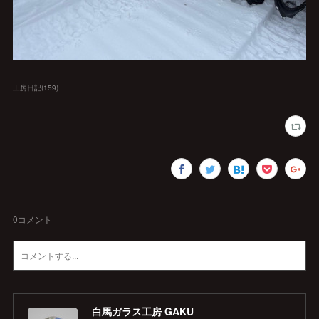
工房日記
(
159
)
0
コメント
白馬ガラス工房 GAKU