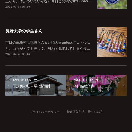
上がり、体がついていかない今日この頃です💦&nbs…
2026.07.11 01:49
長野大学の学生さん
本日の白馬村は気持ちの良い晴天☀️&nbsp;昨日・今日
と、山々がとても美しく、思わず見惚れてしまう景…
2026.04.26 00:46
2022.12.29 01:57
2022.12.11 23:25
工房奥の駐車場は閉鎖中
本日臨時休業
プライバシーポリシー
特定商取引法に基づく表記