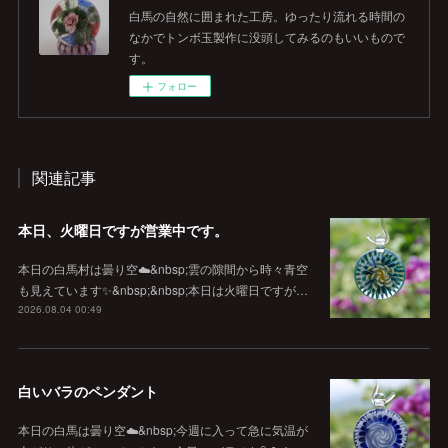
白馬の自然に囲まれた工房。ゆったり流れる時間の
なかでトンボ玉製作に没頭してみるのもいいもので
す。
フォロー
関連記事
本日、火曜日ですが営業中です。
本日の白馬村は曇り空☁️&nbsp;雲の隙間から時々青空
も見えています✨&nbsp;&nbsp;本日は火曜日ですが…
2026.08.04 00:49
白いバラのペンダント
本日の白馬は曇り空☁️&nbsp;今週に入って急に気温が