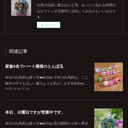
白馬の自然に囲まれた工房。ゆったり流れる時間の
なかでトンボ玉製作に没頭してみるのもいいもので
す。
フォロー
関連記事
家族4名でハート模様のとんぼ玉
本日の白馬村は曇り空☁️&nbsp;今年の白馬村は、ここ
数年の中でも涼しい夏のような気がします😊&nbsp;…
2026.08.09 01:38
本日、火曜日ですが営業中です。
本日の白馬村は曇り空☁️&nbsp;雲の隙間から時々青空