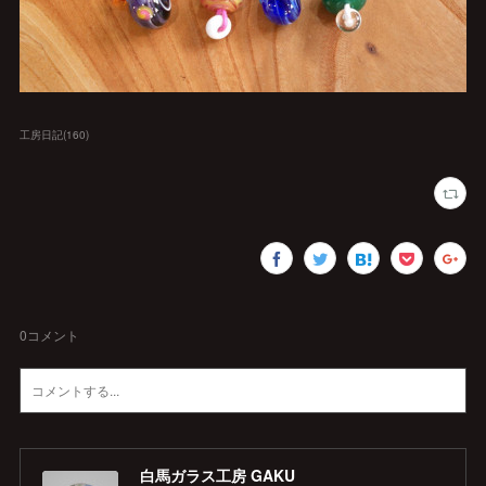
工房日記
(
160
)
0
コメント
白馬ガラス工房 GAKU