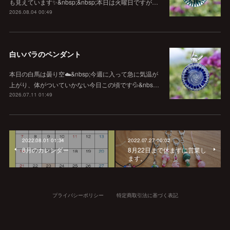
も見えています✨&nbsp;&nbsp;本日は火曜日ですが…
2026.08.04 00:49
白いバラのペンダント
本日の白馬は曇り空☁️&nbsp;今週に入って急に気温が
上がり、体がついていかない今日この頃です💦&nbs…
2026.07.11 01:49
2022.08.01 01:34
2022.07.27 00:02
8月のカレンダー
8月22日まで休まずに営業し
ます。
プライバシーポリシー
特定商取引法に基づく表記