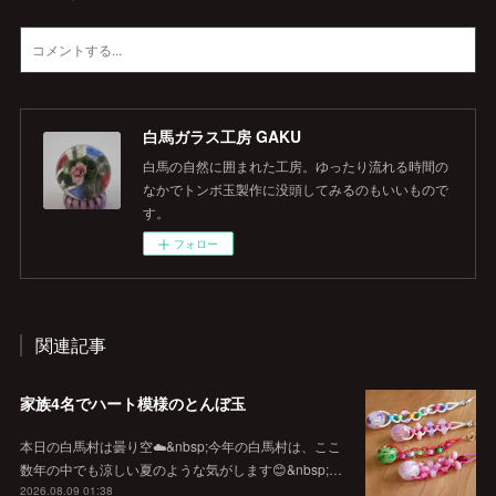
白馬ガラス工房 GAKU
白馬の自然に囲まれた工房。ゆったり流れる時間の
なかでトンボ玉製作に没頭してみるのもいいもので
す。
フォロー
関連記事
家族4名でハート模様のとんぼ玉
本日の白馬村は曇り空☁️&nbsp;今年の白馬村は、ここ
数年の中でも涼しい夏のような気がします😊&nbsp;…
2026.08.09 01:38