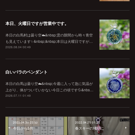
本日、火曜日ですが営業中です。
本日の白馬村は曇り空☁️&nbsp;雲の隙間から時々青空
も見えています✨&nbsp;&nbsp;本日は火曜日ですが…
2026.08.04 00:49
白いバラのペンダント
本日の白馬は曇り空☁️&nbsp;今週に入って急に気温が
上がり、体がついていかない今日この頃です💦&nbs…
2026.07.11 01:49
2022.04.30 23:53
2022.04.25 01:27
今日から5月
春スキーの帰りに