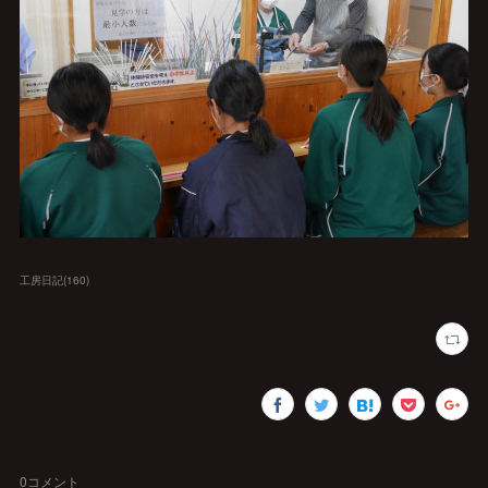
工房日記
(
160
)
0
コメント