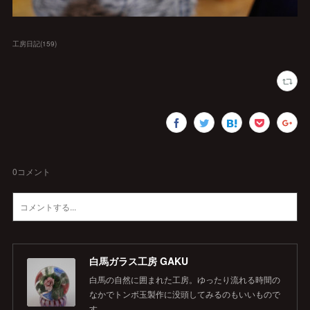
工房日記
(
159
)
0
コメント
白馬ガラス工房 GAKU
白馬の自然に囲まれた工房。ゆったり流れる時間の
なかでトンボ玉製作に没頭してみるのもいいもので
す。