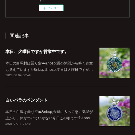
フォロー
関連記事
本日、火曜日ですが営業中です。
本日の白馬村は曇り空☁️&nbsp;雲の隙間から時々青空
も見えています✨&nbsp;&nbsp;本日は火曜日ですが…
2026.08.04 00:49
白いバラのペンダント
本日の白馬は曇り空☁️&nbsp;今週に入って急に気温が
上がり、体がついていかない今日この頃です💦&nbs…
2026.07.11 01:49