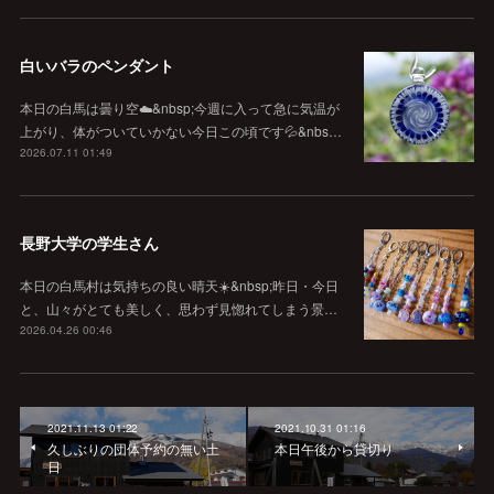
白いバラのペンダント
本日の白馬は曇り空☁️&nbsp;今週に入って急に気温が
上がり、体がついていかない今日この頃です💦&nbs…
2026.07.11 01:49
長野大学の学生さん
本日の白馬村は気持ちの良い晴天☀️&nbsp;昨日・今日
と、山々がとても美しく、思わず見惚れてしまう景…
2026.04.26 00:46
2021.11.13 01:22
2021.10.31 01:16
久しぶりの団体予約の無い土
本日午後から貸切り
日