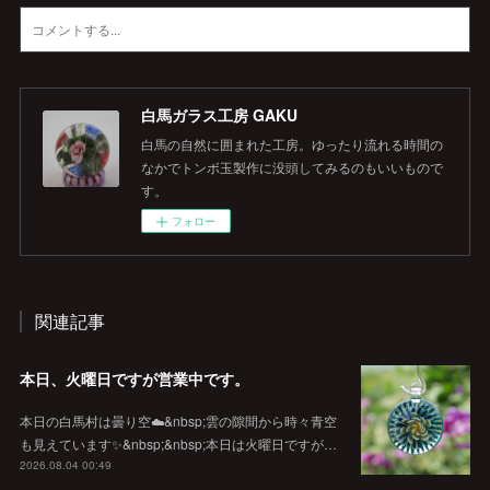
白馬ガラス工房 GAKU
白馬の自然に囲まれた工房。ゆったり流れる時間の
なかでトンボ玉製作に没頭してみるのもいいもので
す。
フォロー
関連記事
本日、火曜日ですが営業中です。
本日の白馬村は曇り空☁️&nbsp;雲の隙間から時々青空
も見えています✨&nbsp;&nbsp;本日は火曜日ですが…
2026.08.04 00:49