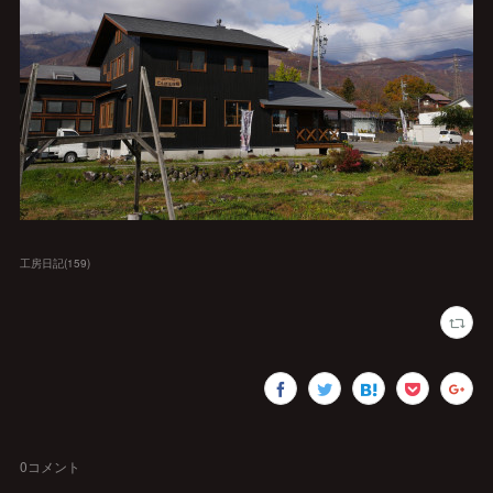
工房日記
(
159
)
0
コメント